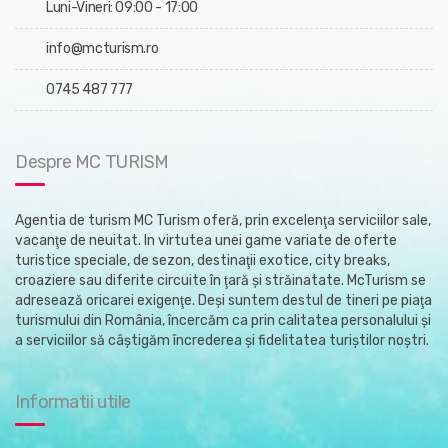
Luni-Vineri: 09:00 - 17:00
info@mcturism.ro
0745 487 777
Despre MC TURISM
Agentia de turism MC Turism oferă, prin excelenţa serviciilor sale,
vacanţe de neuitat. In virtutea unei game variate de oferte
turistice speciale, de sezon, destinaţii exotice, city breaks,
croaziere sau diferite circuite în ţară şi străinatate. McTurism se
adresează oricarei exigenţe. Deşi suntem destul de tineri pe piaţa
turismului din România, încercăm ca prin calitatea personalului şi
a serviciilor să câştigăm încrederea şi fidelitatea turiştilor noştri.
Informatii utile