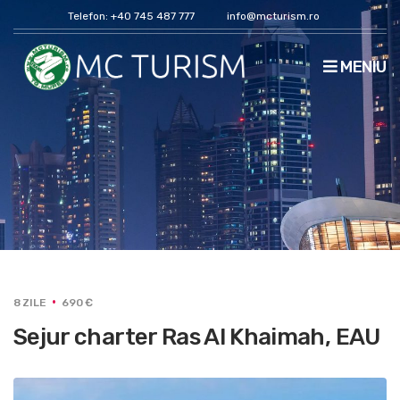
Telefon: +40 745 487 777
info@mcturism.ro
MENIU
8 ZILE
690 €
Sejur charter Ras Al Khaimah, EAU