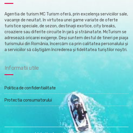
Agentia de turism MC Turism oferă, prin excelenţa serviciilor sale,
vacanţe de neuitat. In virtutea unei game variate de oferte
turistice speciale, de sezon, destinaţii exotice, city breaks,
croaziere sau diferite circuite în ţară şi străinatate. McTurism se
adresează oricarei exigenţe. Deşi suntem destul de tineri pe piaţa
turismului din România, încercăm ca prin calitatea personalului şi
a serviciilor să câştigăm încrederea şi fidelitatea turiştilor noştri.
Informatii utile
Politica de confidentialitate
Protectia consumatorului