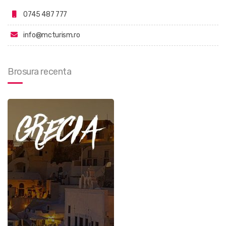
0745 487 777
info@mcturism.ro
Brosura recenta