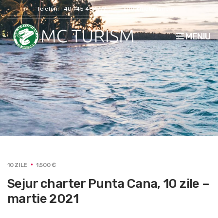
Telefon: +40 745 487 777
info@mcturism.ro
MENIU
10 ZILE
1.500 €
Sejur charter Punta Cana, 10 zile –
martie 2021