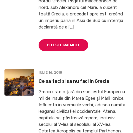
nordul Greciei. Regatul macedonean de
nord, sub Alexandru cel Mare, a cucerit
toată Grecia, a procedat spre est, creând
un imperiu până în Asia de Sud cu intenția
declarată de a […]
CITESTE MAI MULT
IULIE 16, 2018
Ce sa faci si sa nu faci in Grecia
Grecia este o țară din sud-estul Europei cu
mii de insule din Marea Egee și Mării Ionice.
Influenta in vremurile vechi, adesea numita
leaganul civilizatiei occidentale. Atena,
capitala sa, păstrează repere, inclusiv
secolul al V-lea al secolului al XV-lea.
Cetatea Acropolis cu templul Parthenon.