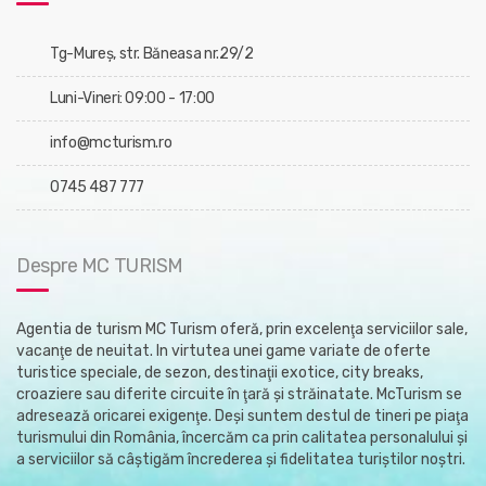
Tg-Mureş, str. Băneasa nr.29/2
Luni-Vineri: 09:00 - 17:00
info@mcturism.ro
0745 487 777
Despre MC TURISM
Agentia de turism MC Turism oferă, prin excelenţa serviciilor sale,
vacanţe de neuitat. In virtutea unei game variate de oferte
turistice speciale, de sezon, destinaţii exotice, city breaks,
croaziere sau diferite circuite în ţară şi străinatate. McTurism se
adresează oricarei exigenţe. Deşi suntem destul de tineri pe piaţa
turismului din România, încercăm ca prin calitatea personalului şi
a serviciilor să câştigăm încrederea şi fidelitatea turiştilor noştri.