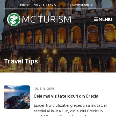
Telefon: +40 745 487 777
info@mcturism.ro
MENIU
Travel Tips
IULIE 16, 2018
Cele mai vizitate locuri din Grecia
Epicentrul civilizației grecești sa mutat, în
secolul al IV-lea î.Hr., din sudul Greciei în