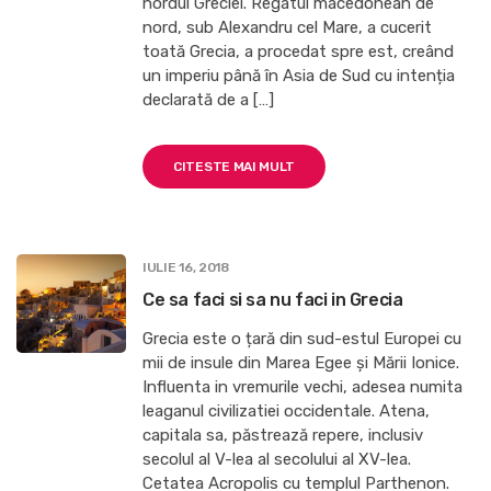
nordul Greciei. Regatul macedonean de
nord, sub Alexandru cel Mare, a cucerit
toată Grecia, a procedat spre est, creând
un imperiu până în Asia de Sud cu intenția
declarată de a […]
CITESTE MAI MULT
IULIE 16, 2018
Ce sa faci si sa nu faci in Grecia
Grecia este o țară din sud-estul Europei cu
mii de insule din Marea Egee și Mării Ionice.
Influenta in vremurile vechi, adesea numita
leaganul civilizatiei occidentale. Atena,
capitala sa, păstrează repere, inclusiv
secolul al V-lea al secolului al XV-lea.
Cetatea Acropolis cu templul Parthenon.