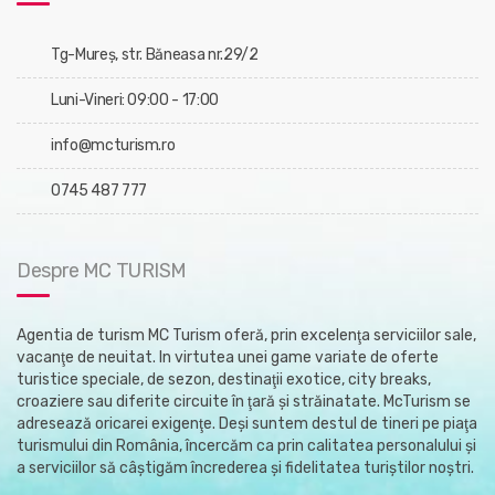
Tg-Mureş, str. Băneasa nr.29/2
Luni-Vineri: 09:00 - 17:00
info@mcturism.ro
0745 487 777
Despre MC TURISM
Agentia de turism MC Turism oferă, prin excelenţa serviciilor sale,
vacanţe de neuitat. In virtutea unei game variate de oferte
turistice speciale, de sezon, destinaţii exotice, city breaks,
croaziere sau diferite circuite în ţară şi străinatate. McTurism se
adresează oricarei exigenţe. Deşi suntem destul de tineri pe piaţa
turismului din România, încercăm ca prin calitatea personalului şi
a serviciilor să câştigăm încrederea şi fidelitatea turiştilor noştri.