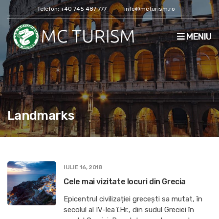
Telefon: +40 745 487 777
info@mcturism.ro
MENIU
Landmarks
IULIE 16, 2018
Cele mai vizitate locuri din Grecia
Epicentrul civilizației grecești sa mutat, în
secolul al IV-lea î.Hr., din sudul Greciei în